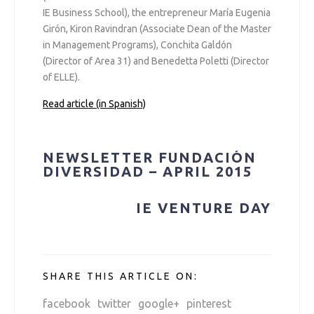
IE Business School), the entrepreneur María Eugenia
Girón, Kiron Ravindran (Associate Dean of the Master
in Management Programs), Conchita Galdón
(Director of Area 31) and Benedetta Poletti (Director
of ELLE).
Read article (in Spanish)
Navegación
NEWSLETTER FUNDACIÓN
DIVERSIDAD – APRIL 2015
de
IE VENTURE DAY
entradas
SHARE THIS ARTICLE ON:
facebook
twitter
google+
pinterest