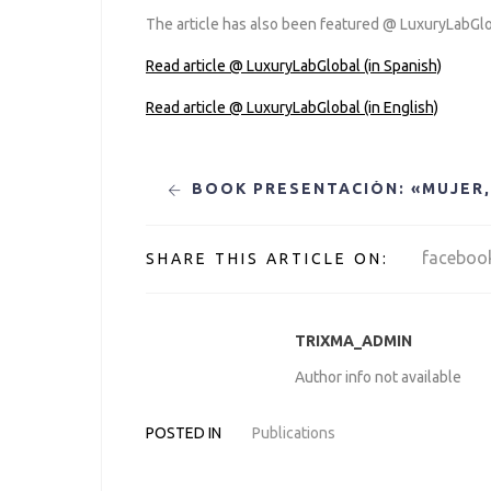
The article has also been featured @ LuxuryLabGlo
Read article @ LuxuryLabGlobal (in Spanish)
Read article @ LuxuryLabGlobal (in English)
Navegación
de
faceboo
SHARE THIS ARTICLE ON:
entradas
TRIXMA_ADMIN
Author info not available
POSTED IN
Publications