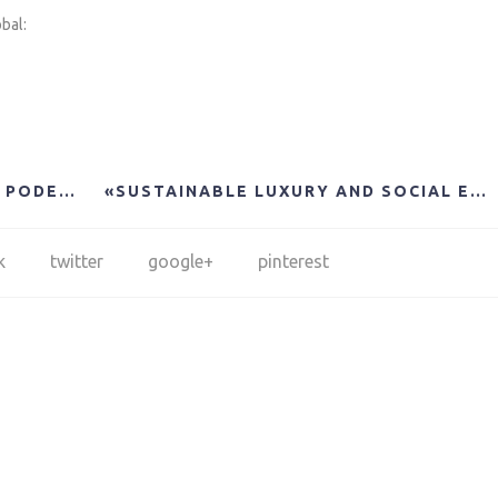
bal:
BOOK PRESENTACIÓN: «MUJER, PODER Y DINERO», BY ALICIA KAUFMANN
«SUSTAINABLE LUXURY AND SOCIAL ENTREPRENEURSHIP: STORIES FROM THE PIONEERS» BOOK PRESENTATION IN NEW YORK AND MIAMI.
k
twitter
google+
pinterest