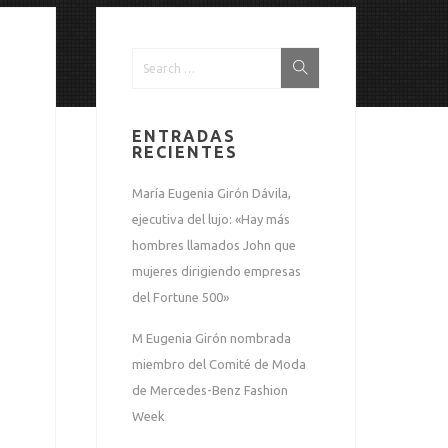
ENTRADAS
RECIENTES
María Eugenia Girón Dávila,
ejecutiva del lujo: «Hay más
hombres llamados John que
mujeres dirigiendo empresas
del Fortune 500»
M Eugenia Girón nombrada
miembro del Comité de Moda
de Mercedes-Benz Fashion
Week